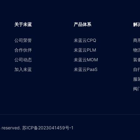
关于未蓝
产品体系
解
公司荣誉
未蓝云CPQ
商
合作伙伴
未蓝云PLM
物
公司动态
未蓝云MOM
装
加入未蓝
未蓝云PaaS
自
服
阀
 reserved. 苏ICP备2023041459号-1