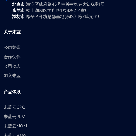
北京市
海淀区成府路45号中关村智造大街G座1层
东莞市
松山湖园区学府路1号8栋214室01
潍坊市
寒亭区潍坊总部基地(东区)1栋2单元610
关于未蓝
公司荣誉
合作伙伴
公司动态
加入未蓝
产品体系
未蓝云CPQ
未蓝云PLM
未蓝云MOM
未蓝云PaaS