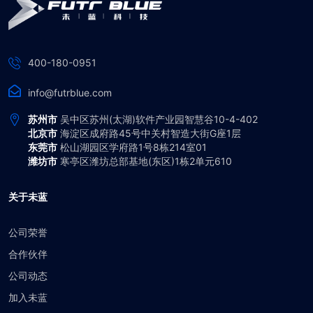
400-180-0951
info@futrblue.com
苏州市
吴中区苏州(太湖)软件产业园智慧谷10-4-402
北京市
海淀区成府路45号中关村智造大街G座1层
东莞市
松山湖园区学府路1号8栋214室01
潍坊市
寒亭区潍坊总部基地(东区)1栋2单元610
关于未蓝
公司荣誉
合作伙伴
公司动态
加入未蓝