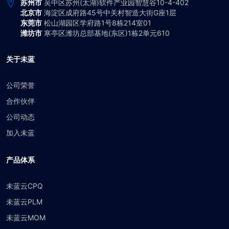
苏州市
吴中区苏州(太湖)软件产业园智慧谷10-4-402
北京市
海淀区成府路45号中关村智造大街G座1层
东莞市
松山湖园区学府路1号8栋214室01
潍坊市
寒亭区潍坊总部基地(东区)1栋2单元610
关于未蓝
公司荣誉
合作伙伴
公司动态
加入未蓝
产品体系
未蓝云CPQ
未蓝云PLM
未蓝云MOM