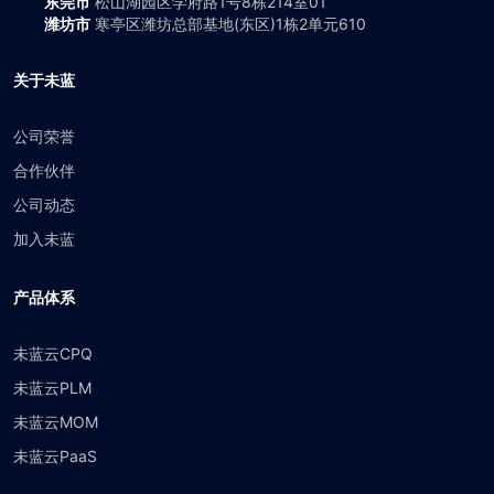
东莞市
松山湖园区学府路1号8栋214室01
潍坊市
寒亭区潍坊总部基地(东区)1栋2单元610
关于未蓝
公司荣誉
合作伙伴
公司动态
加入未蓝
产品体系
未蓝云CPQ
未蓝云PLM
未蓝云MOM
未蓝云PaaS